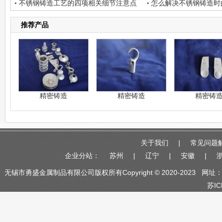
不锈钢铸造工艺的四项相关细节注意点
意点？
怎么解决不锈钢铸造时
推荐产品
精密铸造
精密铸造
精密铸
关于我们
|
常见问题
企业分站：
苏州
|
辽宁
|
安徽
|
无锡市勇盛金属制品有限公司版权所有Copyright © 2020-2023 网
苏IC